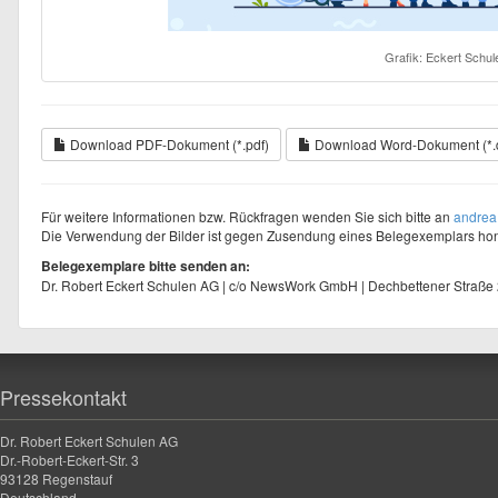
Grafik: Eckert Schul
Download PDF-Dokument (*.pdf)
Download Word-Dokument (*.
Für weitere Informationen bzw. Rückfragen wenden Sie sich bitte an
andrea
Die Verwendung der Bilder ist gegen Zusendung eines Belegexemplars hono
Belegexemplare bitte senden an:
Dr. Robert Eckert Schulen AG | c/o NewsWork GmbH | Dechbettener Straße
Pressekontakt
Dr. Robert Eckert Schulen AG
Dr.-Robert-Eckert-Str. 3
93128 Regenstauf
Deutschland