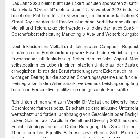
Das Jahr 2023 bleibt bunt: Die Eckert Schulen sponsoren zusätzl
dem Motto "Diversität" steht und am 17. November 2023 in der Ol
bietet eine Plattform für alle Newcomer, um ihrer musikalischen K
Street Day und das Holi-Festival sind dabei Vorbildveranstaltunge
Vielfalt und Toleranz gefeiert werden - und das darf auch Spaß 
Geschäftsbereichsleitung Marketing & Aus- und Weiterbildung
Doch Inklusion und Vielfalt sind nicht neu am Campus in Regenst
ist nämlich das Berufsförderungswerk Eckert, eine Einrichtung zu
Erwachsener mit Behinderung. Neben dem sozialen Aspekt, Men
selbstbestimmtes Leben in einem stabilen Umfeld auf der Basis ei
ermöglichen, leistet das Berufsförderungswerk Eckert auch im H
wichtigen Beitrag für die sozialen Sicherungssysteme und für die
Reintegration in den Arbeitsmarkt werden aus Leistungsempfän
berufliche Perspektive qualifizierte und gesuchte Fachkräfte.
"Ein Unternehmen wird zum Vorbild für Vielfalt und Diversity, in
Geschlechterfairness setzt. Es schafft so eine inklusive Unternehm
wertschätzt und fördert, unabhängig von Geschlecht oder Backgrou
Eckert Schulen als "Vorbild in Vielfalt und Diversity 2023" ausze
Social Listenings und einer Online-Befragung. Das Social Listen
Themenbereiche Equality, Fairness sowie Gender Shift. Parallel z