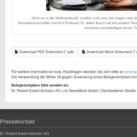
Nicht nur in der Weihnachtszeit, sondern rund ums Jahr klagen viele ü
Neurowissenschaftler und Arzt Professor Dr. Volker Busch hat eine andere Thes
verstehen und bewältigen lernen. F
Download PDF-Dokument (*.pdf)
Download Word-Dokument (*.
Für weitere Informationen bzw. Rückfragen wenden Sie sich bitte an
andrea
Die Verwendung der Bilder ist gegen Zusendung eines Belegexemplars hono
Belegexemplare bitte senden an:
Dr. Robert Eckert Schulen AG | c/o NewsWork GmbH | Dechbettener Straße
Pressekontakt
Dr. Robert Eckert Schulen AG