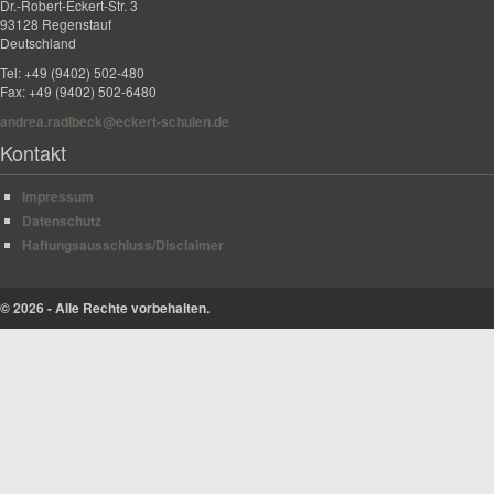
Dr.-Robert-Eckert-Str. 3
93128 Regenstauf
Deutschland
Tel: +49 (9402) 502-480
Fax: +49 (9402) 502-6480
andrea.radlbeck@eckert-schulen.de
Kontakt
Impressum
Datenschutz
Haftungsausschluss/Disclaimer
© 2026 - Alle Rechte vorbehalten.