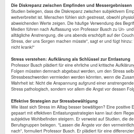
Die Diskrepanz zwischen Empfinden und Messergebnissen
Studien belegen, dass die Diskrepanz zwischen subjektivem Em
weitverbreitet ist. Menschen fühlen sich gestresst, obwohl phy
abweichenden Werte zeigen. Die häufige Verwendung des Begriffs 
Medien führen nach Auffassung von Professor Busch zu Un- und 
alltägliche Anstrengung, die uns abends erschöpft auf der Couch
Stress, der uns Sorgen machen müsste", sagt er und fügt hinzu:
nicht krank!"
Stress verstehen: Aufklärung als Schlüssel zur Entlastung
Professor Busch plädiert für eine ehrliche und kritische Aufkläru
Folgen müssten demnach abgebaut werden, um den Stress selbst 
Stressbeschwerden vermieden werden könnten, wenn die Zusam
Wahrheit ist: Nicht die Anspannung aufgrund einer anstrengen
Stress pathologisch, sondern vor allem die Angst vor dessen Fol
Effektive Strategien zur Stressbewältigung
Wie lässt sich Stress im Alltag besser bewältigen? Eine positive
gepaart mit effektiven Entlastungsstrategien kann laut dem Reg
subjektive Wohlbefinden steigern. Er verweist auf Studien, die d
Berufsgruppen belegen. "Lassen die Ängste vor den vermeintliche
nach", formuliert Professor Busch. Er plädiert für eine differenzi