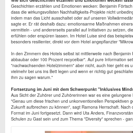
Wie sich Geschichten erzählen und Emotionen wecken lass
Geschichten erzählen und Emotionen wecken: Benjamin Förtsch 
dass die wirkungsvollsten Nachhaltigkeits-Projekte nicht unbedi
indem man das Licht ausschaltet oder auf unseren Vollwärmedämm
sagte er. Er rät deshalb dazu: emotionsarme Maßnahmen einerse
vermitteln - und andererseits parallel auf Initiativen zu setzen, d
erfühlen oder erspüren lassen. Im Hotel Luise sind das beispiel
besonders resilienter, direkt vor dem Hotel angepflanzter "Mikrow
In den Zimmern des Hotels selbst ist mittlerweile nach Benjamin 
abbaubar oder 100 Prozent recycelbar". Auf pure Information set
"nachwachsenden Hotelzimmern" aber nicht, auch hier geht es um
vielmehr bei uns ins Bett legen und wenn er richtig gut geschla
ihm zu sagen warum."
Fortsetzung im Juni mit dem Schwerpunkt "Inklusives Mind
Aus Sicht der Zuhörer und Zuhörerinnen war es eine gelungene P
"Genau um diese frischen und unkonventionellen Perspektiven g
Zukunft aufbrechen zu können", sagt Ramona Herrschaft. Nach de
Format im Juni fortgesetzt. Dann wird Uta Anders, Finanzvorst
Schulen zu Gast sein und zum Thema "Diversity" sprechen - ganz