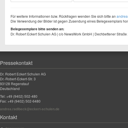
Für weitere Informationen bzw. Rückfragen wenden Sie sich bitte an
andrea
Die Verwendung der Bilder ist gegen Zusendung eines Belegexemplars hono
Belegexemplare bitte senden an:
Dr. Robert Eckert Schulen AG | c/o NewsWork GmbH | Dechbettener Straße
Pressekontakt
Dr. Robert Eckert Schulen AG
Dr.-Robert-Eckert-Str. 3
93128 Regenstauf
Deutschland
Tel: +49 (9402) 502-480
Fax: +49 (9402) 502-6480
andrea.radlbeck@eckert-schulen.de
Kontakt