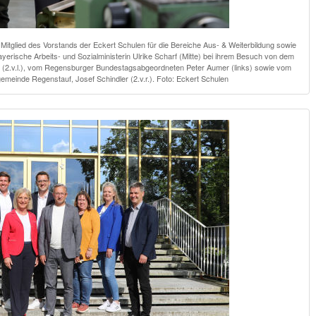
itglied des Vorstands der Eckert Schulen für die Bereiche Aus- & Weiterbildung sowie
 bayerische Arbeits- und Sozialministerin Ulrike Scharf (Mitte) bei ihrem Besuch von dem
 (2.v.l.), vom Regensburger Bundestagsabgeordneten Peter Aumer (links) sowie vom
emeinde Regenstauf, Josef Schindler (2.v.r.). Foto: Eckert Schulen