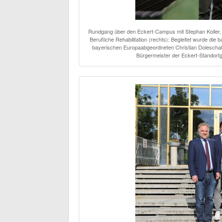
Rundgang über den Eckert-Campus mit Stephan Koller, M
Berufliche Rehabilitation (rechts): Begleitet wurde die
bayerischen Europaabgeordneten Christian Doleschal
Bürgermeister der Eckert-Standortg