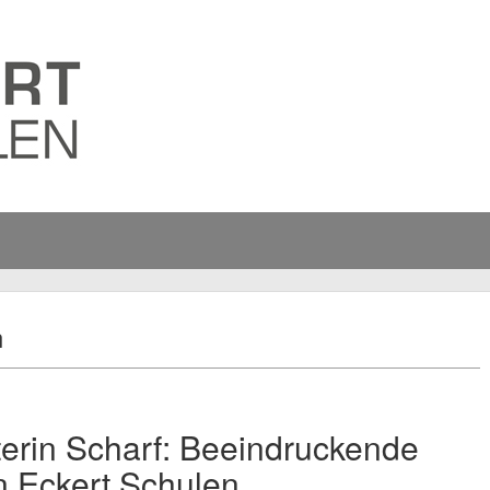
n
terin Scharf: Beeindruckende
n Eckert Schulen