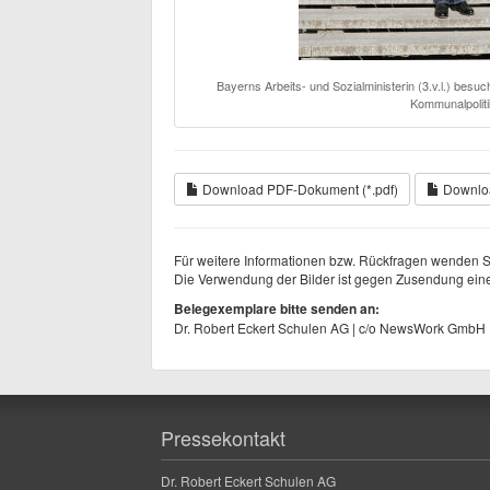
Bayerns Arbeits- und Sozialministerin (3.v.l.) bes
Kommunalpoliti
Download PDF-Dokument (*.pdf)
Downloa
Für weitere Informationen bzw. Rückfragen wenden Si
Die Verwendung der Bilder ist gegen Zusendung eine
Belegexemplare bitte senden an:
Dr. Robert Eckert Schulen AG | c/o NewsWork GmbH 
Pressekontakt
Dr. Robert Eckert Schulen AG