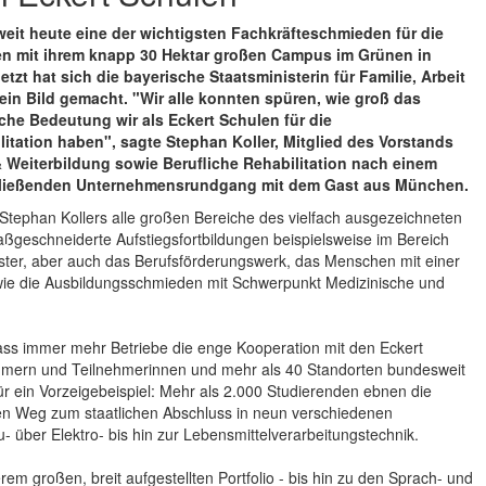
eit heute eine der wichtigsten Fachkräfteschmieden für die
len mit ihrem knapp 30 Hektar großen Campus im Grünen in
zt hat sich die bayerische Staatsministerin für Familie, Arbeit
t ein Bild gemacht. "Wir alle konnten spüren, wie groß das
lche Bedeutung wir als Eckert Schulen für die
itation haben", sagte Stephan Koller, Mitglied des Vorstands
& Weiterbildung sowie Berufliche Rehabilitation nach einem
hließenden Unternehmensrundgang mit dem Gast aus München.
tephan Kollers alle großen Bereiche des vielfach ausgezeichneten
ßgeschneiderte Aufstiegsfortbildungen beispielsweise im Bereich
ister, aber auch das Berufsförderungswerk, das Menschen mit einer
wie die Ausbildungsschmieden mit Schwerpunkt Medizinische und
dass immer mehr Betriebe die enge Kooperation mit den Eckert
nehmern und Teilnehmerinnen und mehr als 40 Standorten bundesweit
ür ein Vorzeigebeispiel: Mehr als 2.000 Studierenden ebnen die
en Weg zum staatlichen Abschluss in neun verschiedenen
 über Elektro- bis hin zur Lebensmittelverarbeitungstechnik.
rem großen, breit aufgestellten Portfolio - bis hin zu den Sprach- und