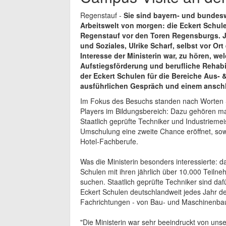
Regenstauf -
Sie sind bayern- und bundesw
Arbeitswelt von morgen: die Eckert Schu
Regenstauf vor den Toren Regensburgs. Jet
und Soziales, Ulrike Scharf, selbst vor Or
Interesse der Ministerin war, zu hören, we
Aufstiegsförderung und berufliche Rehabil
der Eckert Schulen für die Bereiche Aus- 
ausführlichen Gespräch und einem ansc
Im Fokus des Besuchs standen nach Worten S
Players im Bildungsbereich: Dazu gehören ma
Staatlich geprüfte Techniker und Industrieme
Umschulung eine zweite Chance eröffnet, so
Hotel-Fachberufe.
Was die Ministerin besonders interessierte: 
Schulen mit ihren jährlich über 10.000 Teil
suchen. Staatlich geprüfte Techniker sind daf
Eckert Schulen deutschlandweit jedes Jahr d
Fachrichtungen - von Bau- und Maschinenbau-
"Die Ministerin war sehr beeindruckt von unse