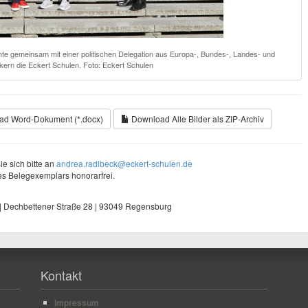
uchte gemeinsam mit einer politischen Delegation aus Europa-, Bundes-, Landes- und
kern die Eckert Schulen. Foto: Eckert Schulen
d Word-Dokument (*.docx)
Download Alle Bilder als ZIP-Archiv
e sich bitte an
andrea.radlbeck@eckert-schulen.de
s Belegexemplars honorarfrei.
| Dechbettener Straße 28 | 93049 Regensburg
Kontakt
Impressum