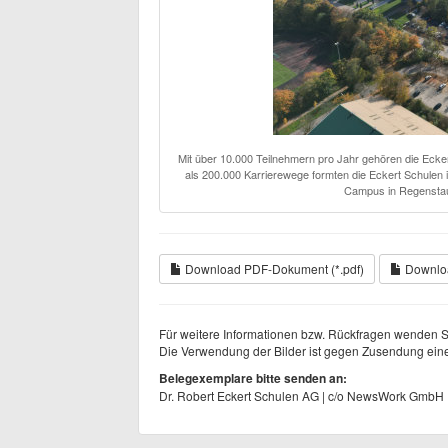
Mit über 10.000 Teilnehmern pro Jahr gehören die Ecke
als 200.000 Karrierewege formten die Eckert Schulen 
Campus in Regenstau
Download PDF-Dokument (*.pdf)
Downloa
Für weitere Informationen bzw. Rückfragen wenden Si
Die Verwendung der Bilder ist gegen Zusendung eine
Belegexemplare bitte senden an:
Dr. Robert Eckert Schulen AG | c/o NewsWork GmbH 