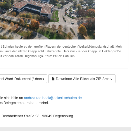
rt Schulen heute zu den großen Playern der deutschen Weiterbildungslandschaft. Mehr
im Laufe der letzten knapp acht Jahrzehnte. Herzstück ist der knapp 30 Hektar große
f vor den Toren Regensburgs. Foto: Eckert Schulen
d Word-Dokument (*.docx)
Download Alle Bilder als ZIP-Archiv
e sich bitte an
andrea.radlbeck@eckert-schulen.de
s Belegexemplars honorarfrei.
| Dechbettener Straße 28 | 93049 Regensburg