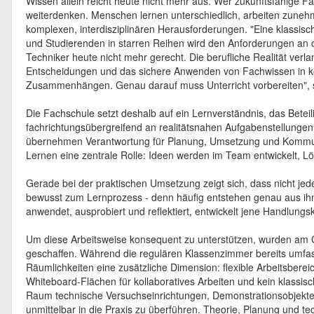
Wissen allein reicht heute nicht mehr aus. Wer zukunftsfähige F
weiterdenken. Menschen lernen unterschiedlich, arbeiten zunehm
komplexen, interdisziplinären Herausforderungen. "Eine klassische
und Studierenden in starren Reihen wird den Anforderungen an d
Techniker heute nicht mehr gerecht. Die berufliche Realität verl
Entscheidungen und das sichere Anwenden von Fachwissen in ko
Zusammenhängen. Genau darauf muss Unterricht vorbereiten",
Die Fachschule setzt deshalb auf ein Lernverständnis, das Beteili
fachrichtungsübergreifend an realitätsnahen Aufgabenstellungen
übernehmen Verantwortung für Planung, Umsetzung und Kommun
Lernen eine zentrale Rolle: Ideen werden im Team entwickelt, Lö
Gerade bei der praktischen Umsetzung zeigt sich, dass nicht jede
bewusst zum Lernprozess - denn häufig entstehen genau aus ihn
anwendet, ausprobiert und reflektiert, entwickelt jene Handlungs
Um diese Arbeitsweise konsequent zu unterstützen, wurden am
geschaffen. Während die regulären Klassenzimmer bereits umfass
Räumlichkeiten eine zusätzliche Dimension: flexible Arbeitsberei
Whiteboard-Flächen für kollaboratives Arbeiten und kein klassis
Raum technische Versuchseinrichtungen, Demonstrationsobjekte
unmittelbar in die Praxis zu überführen. Theorie, Planung und te