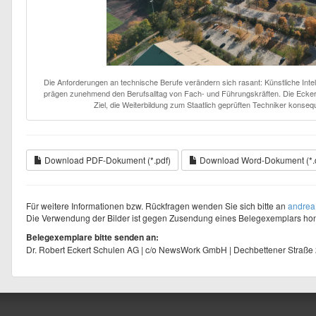
Die Anforderungen an technische Berufe verändern sich rasant: Künstliche Intelli
prägen zunehmend den Berufsalltag von Fach- und Führungskräften. Die Eckert
Ziel, die Weiterbildung zum Staatlich geprüften Techniker konseq
Download PDF-Dokument (*.pdf)
Download Word-Dokument (*.
Für weitere Informationen bzw. Rückfragen wenden Sie sich bitte an
andrea
Die Verwendung der Bilder ist gegen Zusendung eines Belegexemplars hono
Belegexemplare bitte senden an:
Dr. Robert Eckert Schulen AG | c/o NewsWork GmbH | Dechbettener Straße